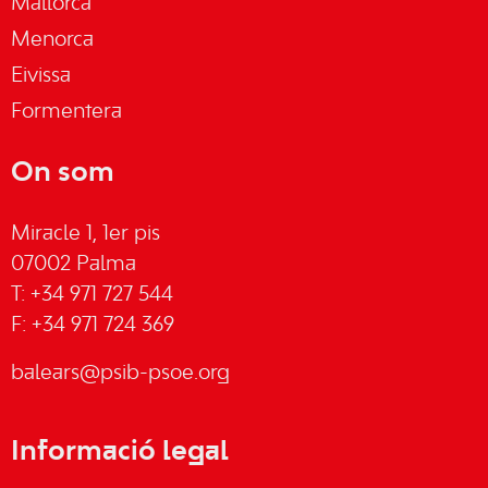
Mallorca
Menorca
Eivissa
Formentera
On som
Miracle 1, 1er pis
07002 Palma
T: +34 971 727 544
F: +34 971 724 369
balears@psib-psoe.org
Informació legal