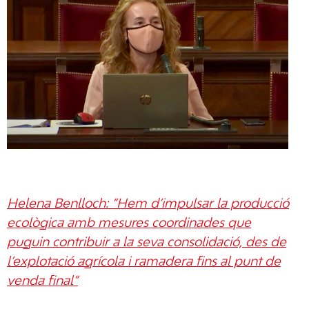
Helena Benlloch: “Hem d’impulsar la producció
ecològica amb mesures coordinades que
puguin contribuir a la seva consolidació, des de
l’explotació agrícola i ramadera fins al punt de
venda final”