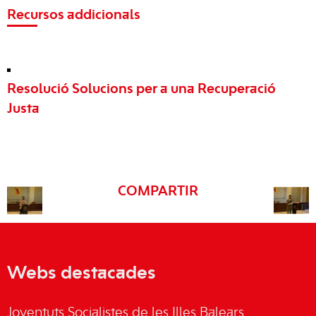
Recursos addicionals
Resolució Solucions per a una Recuperació
Justa
COMPARTIR
Webs destacades
Joventuts Socialistes de les Illes Balears