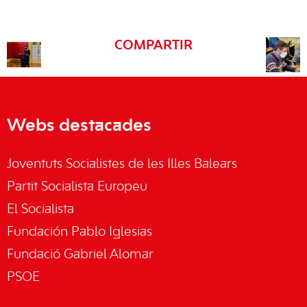
COMPARTIR
Webs destacades
Joventuts Socialistes de les Illes Balears
Partit Socialista Europeu
El Socialista
Fundación Pablo Iglesias
Fundació Gabriel Alomar
PSOE