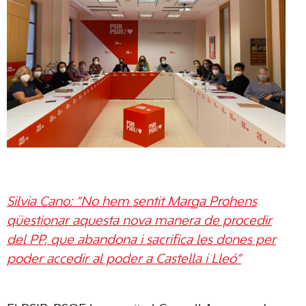
Silvia Cano: “No hem sentit Marga Prohens
qüestionar aquesta nova manera de procedir
del PP, que abandona i sacrifica les dones per
poder accedir al poder a Castella i Lleó”