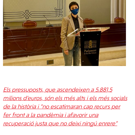
Els pressuposts, que ascendeixen a 5.881,5
milions d’euros, són els més alts i els més socials
de la història i “no escatimaran cap recurs per
fer front a la pandèmia i afavorir una
recuperació justa que no deixi ningú enrere”