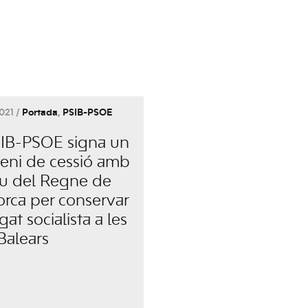
021 /
Portada
,
PSIB-PSOE
SIB-PSOE signa un
eni de cessió amb
xiu del Regne de
orca per conservar
egat socialista a les
 Balears