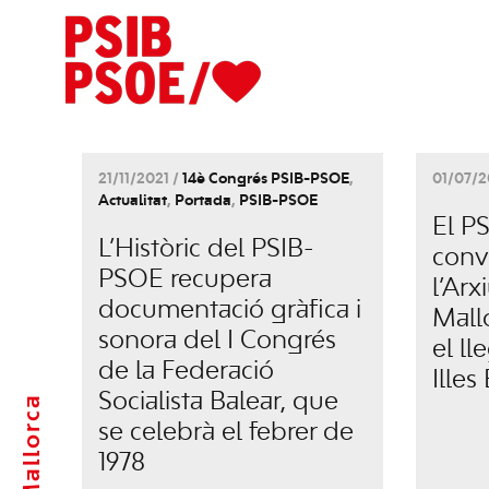
21/11/2021 /
14è Congrés PSIB-PSOE
,
01/07/2
Actualitat
,
Portada
,
PSIB-PSOE
El P
L’Històric del PSIB-
conv
PSOE recupera
l’Ar
documentació gràfica i
Mall
sonora del I Congrés
el ll
de la Federació
Illes
Socialista Balear, que
Mallorca
se celebrà el febrer de
1978