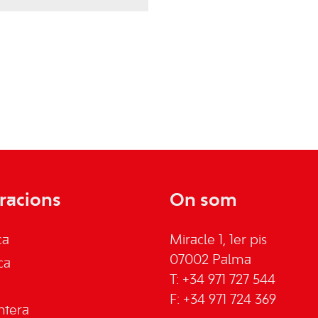
racions
On som
ca
Miracle 1, 1er pis
07002 Palma
ca
T: +34 971 727 544
F: +34 971 724 369
ntera