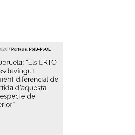
020 /
Portada
,
PSIB-PSOE
eruela: “Els ERTO
esdevingut
ment diferencial de
rtida d’aquesta
 respecte de
erior”