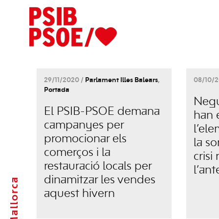
29/11/2020 /
Parlament Illes Balears
,
08/10/2
Portada
Negu
El PSIB-PSOE demana
han 
campanyes per
l’ele
promocionar els
la so
comerços i la
crisi
restauració locals per
l’ant
dinamitzar les vendes
Mallorca
aquest hivern