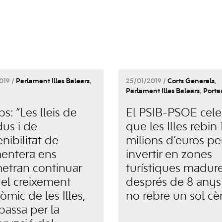
019 /
Parlament Illes Balears
,
25/01/2019 /
Corts Generals
,
Parlament Illes Balears
,
Porta
: “Les lleis de
El PSIB-PSOE cele
dus i de
que les Illes rebin 
nibilitat de
milions d’euros pe
entera ens
invertir en zones
etran continuar
turístiques madur
el creixement
després de 8 anys
mic de les Illes,
no rebre un sol cè
passa per la