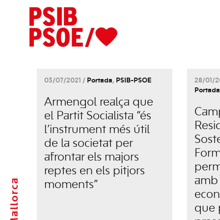
03/07/2021 /
Portada
,
PSIB-PSOE
28/01/2
Portada
Armengol realça que
Camps
el Partit Socialista “és
Resi
l’instrument més útil
Soste
de la societat per
Form
afrontar els majors
perm
reptes en els pitjors
amb 
Mallorca
moments”
econò
que 