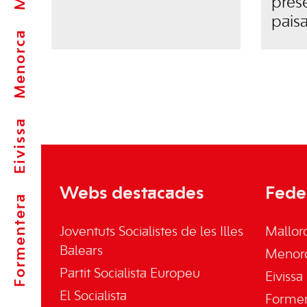
pres
pais
Menorca
Eivissa
Webs destacades
Fede
Formentera
Joventuts Socialistes de les Illes
Mallor
Balears
Menor
Partit Socialista Europeu
Eivissa
El Socialista
Forme