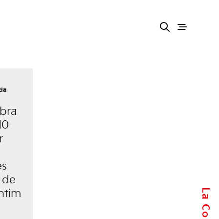
da
bra
10
r
es
 de
ntim