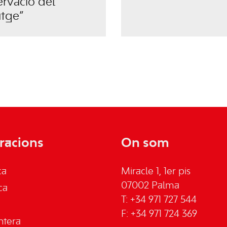
ervació del
atge”
racions
On som
ca
Miracle 1, 1er pis
07002 Palma
ca
T: +34 971 727 544
F: +34 971 724 369
ntera