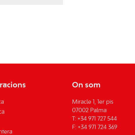
racions
On som
ca
Miracle 1, 1er pis
07002 Palma
ca
T: +34 971 727 544
F: +34 971 724 369
ntera