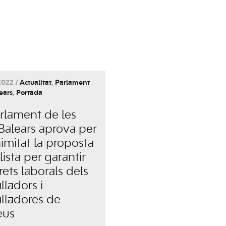
2022 /
Actualitat
,
Parlament
lears
,
Portada
arlament de les
 Balears aprova per
imitat la proposta
lista per garantir
rets laborals dels
lladors i
alladores de
eus