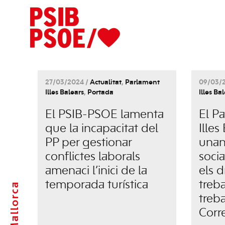
27/03/2024 /
Actualitat
,
Parlament
09/03/
Illes Balears
,
Portada
Illes Ba
El PSIB-PSOE lamenta
El P
que la incapacitat del
Illes
PP per gestionar
unan
conflictes laborals
socia
amenaci l’inici de la
els d
temporada turística
treba
Mallorca
treb
Corr