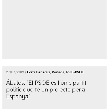
27/03/2019 /
Corts Generals
,
Portada
,
PSIB-PSOE
Ábalos: “El PSOE és l’únic partit
polític que té un projecte per a
Espanya”