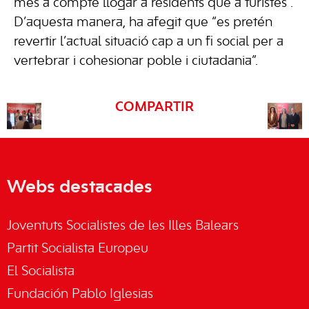
més a compte llogar a residents que a turistes”.
D’aquesta manera, ha afegit que “es pretén
revertir l’actual situació cap a un fi social per a
vertebrar i cohesionar poble i ciutadania”.
COMPARTIR
Webs destacades
Joventuts Socialistes de les Illes Balears
Partit Socialista Europeu
El Socialista
Fundación Pablo Iglesias