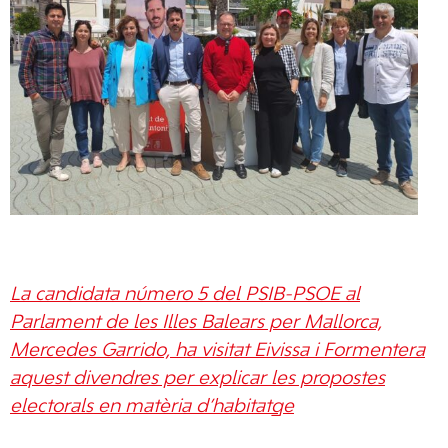
La candidata número 5 del PSIB-PSOE al
Parlament de les Illes Balears per Mallorca,
Mercedes Garrido, ha visitat Eivissa i Formentera
aquest divendres per explicar les propostes
electorals en matèria d’habitatge