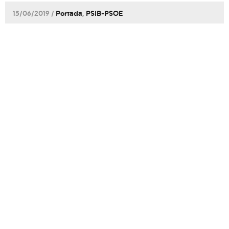
15/06/2019 /
Portada
,
PSIB-PSOE
El PSIB-PSOE es converteix en la
principal força municipal de les Illes
Balears amb 25 batlies