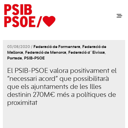
03/08/2020 /
Federació de Formentera
,
Federació de
Mallorca
,
Federació de Menorca
,
Federació d´Eivissa
,
Portada
,
PSIB-PSOE
El PSIB-PSOE valora positivament el
“necessari acord” que possibilitarà
que els ajuntaments de les Illes
destinin 270M€ més a polítiques de
proximitat