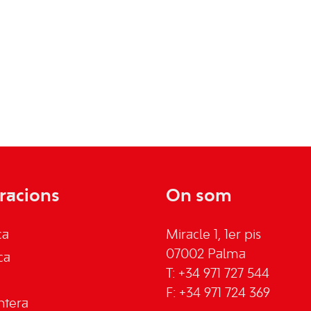
racions
On som
ca
Miracle 1, 1er pis
07002 Palma
ca
T: +34 971 727 544
F: +34 971 724 369
ntera