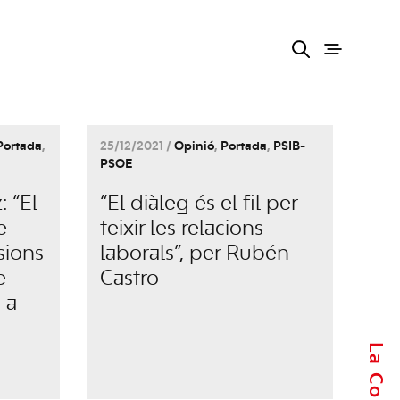
Portada
,
25/12/2021 /
Opinió
,
Portada
,
PSIB-
PSOE
 “El
“El diàleg és el fil per
e
teixir les relacions
sions
laborals”, per Rubén
e
Castro
 a