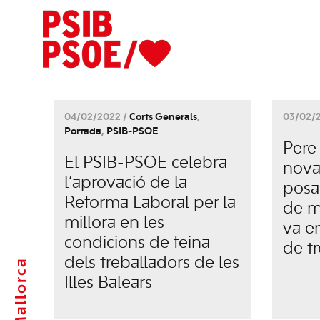
04/02/2022 /
Corts Generals
,
03/02/
Portada
,
PSIB-PSOE
Pere
El PSIB-PSOE celebra
nova
l’aprovació de la
posa
Reforma Laboral per la
de m
millora en les
va en
condicions de feina
de tr
dels treballadors de les
Mallorca
Illes Balears