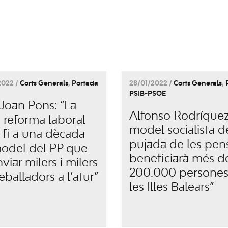
2022 /
Corts Generals
,
Portada
28/01/2022 /
Corts Generals
,
PSIB-PSOE
 Joan Pons: “La
Alfonso Rodríguez:
 reforma laboral
model socialista d
 fi a una dècada
pujada de les pen
odel del PP que
beneficiarà més d
viar milers i milers
200.000 persones
eballadors a l’atur”
les Illes Balears”