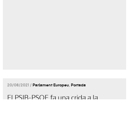
20/08/2021 /
Parlament Europeu
,
Portada
El PSIB-PSOE fa una crida a la
participació de la ciutadania que
podrà formar part de la Conferència
sobre el Futur d’Europa perquè sigui