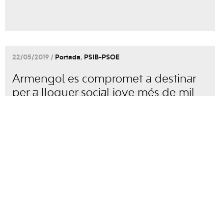
22/05/2019 /
Portada
,
PSIB-PSOE
Armengol es compromet a destinar
per a lloguer social jove més de mil
pisos buits recuperats de bancs i fons
d’inversió