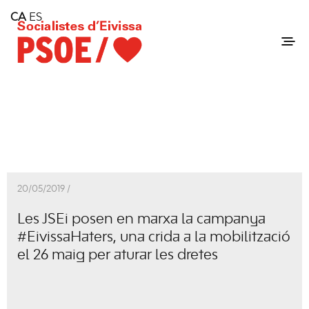
Home
CA
ES
Consell Insular d'Eivissa
Services
Contact
20/05/2019 /
Les JSEi posen en marxa la campanya
#EivissaHaters, una crida a la mobilització
el 26 maig per aturar les dretes