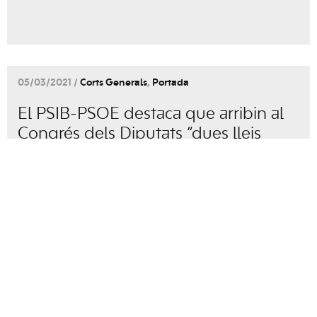
05/03/2021 /
Corts Generals
,
Portada
El PSIB-PSOE destaca que arribin al
Congrés dels Diputats “dues lleis
molt importants que recullen
reivindicacions de la societat de les
Illes Balears”