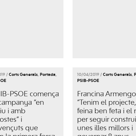
019 /
Corts Generals
,
Portada
,
10/04/2019 /
Corts Generals
,
SOE
PSIB-PSOE
SIB-PSOE comença
Francina Armengol
campanya “en
“Tenim el projecte,
tiu i amb
feina ben feta i el 
ostes” i
per seguir constru
vençuts que
unes illes millors i