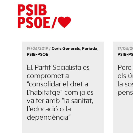
19/04/2019 /
Corts Generals
,
Portada
,
17/04/2
PSIB-PSOE
PSIB-P
El Partit Socialista es
Pere
compromet a
els 
“consolidar el dret a
la so
l’habitatge” com ja es
pens
va fer amb “la sanitat,
l’educació o la
dependència”