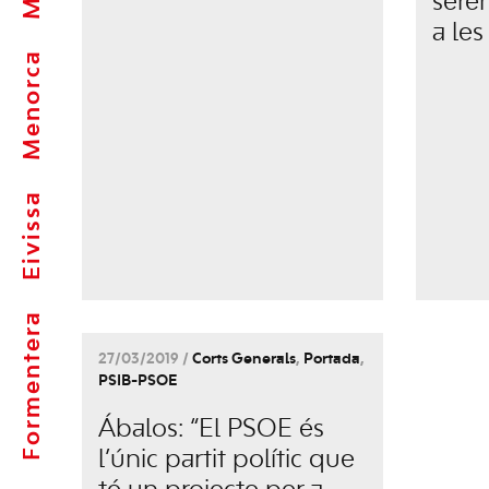
sere
a les
Menorca
Eivissa
Formentera
27/03/2019 /
Corts Generals
,
Portada
,
PSIB-PSOE
Ábalos: “El PSOE és
l’únic partit polític que