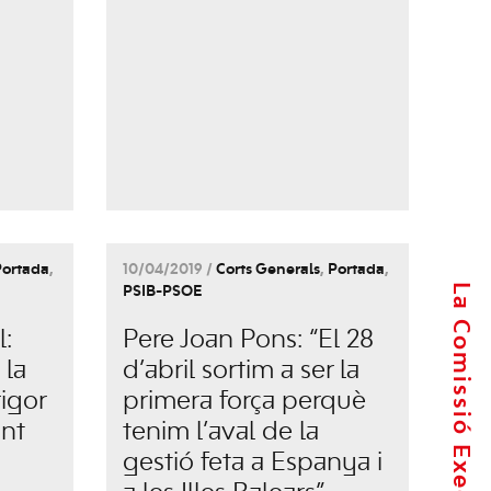
Portada
,
10/04/2019 /
Corts Generals
,
Portada
,
La Comissió Executiva
PSIB-PSOE
:
Pere Joan Pons: “El 28
 la
d’abril sortim a ser la
rigor
primera força perquè
int
tenim l’aval de la
gestió feta a Espanya i