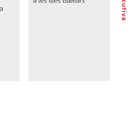
a les Illes Balears”
a