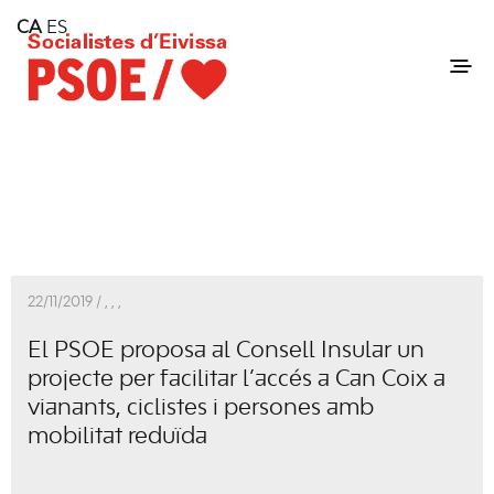
Home
CA
ES
Consell Insular d'Eivissa
Services
Contact
22/11/2019 /
,
,
,
El PSOE proposa al Consell Insular un
projecte per facilitar l’accés a Can Coix a
vianants, ciclistes i persones amb
mobilitat reduïda