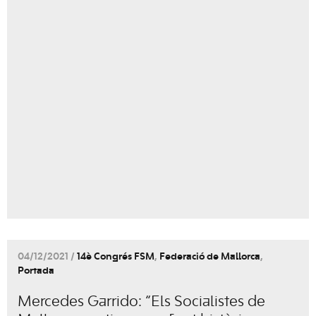
04/12/2021 /
14è Congrés FSM
,
Federació de Mallorca
,
Portada
Mercedes Garrido: “Els Socialistes de