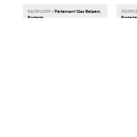
04/09/2019 /
Parlament Illes Balears
,
03/09/2
Portada
Portada
El PSIB-PSOE demana
Fran
al PP “altura de mires,
comp
responsabilitat i
volu
propostes en positiu”
Parl
en la defensa del
sobre
finançament que
de f
pertoca a les illes
Bale