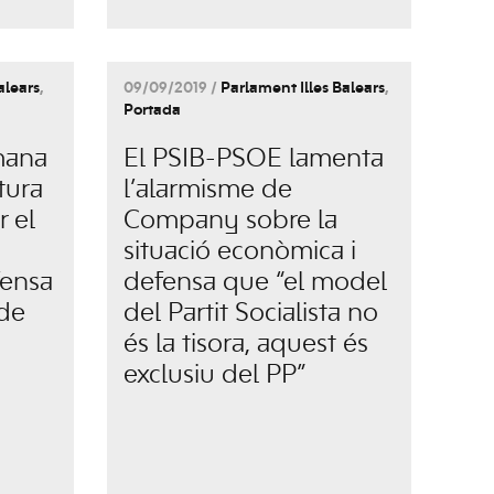
alears
,
09/09/2019 /
Parlament Illes Balears
,
Portada
mana
El PSIB-PSOE lamenta
ltura
l’alarmisme de
r el
Company sobre la
situació econòmica i
fensa
defensa que “el model
 de
del Partit Socialista no
és la tisora, aquest és
exclusiu del PP”