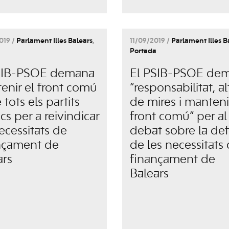
019 /
Parlament Illes Balears
,
11/09/2019 /
Parlament Illes B
Portada
SIB-PSOE demana
El PSIB-PSOE de
enir el front comú
“responsabilitat, a
 tots els partits
de mires i manteni
ics per a reivindicar
front comú” per al
ecessitats de
debat sobre la de
nçament de
de les necessitats
ars
finançament de
Balears