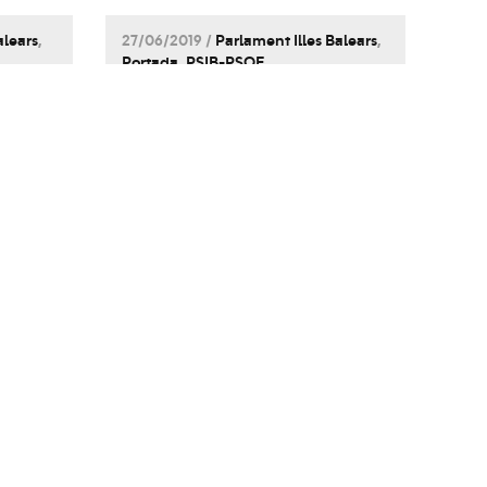
alears
,
27/06/2019 /
Parlament Illes Balears
,
Portada
,
PSIB-PSOE
z,
Francina Armengol és
investida presidenta
,
del Govern de les Illes
Balears
es
tari