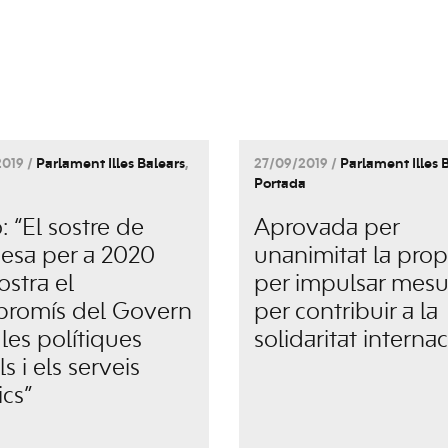
019 /
Parlament Illes Balears
,
27/09/2019 /
Parlament Illes 
Portada
 “El sostre de
Aprovada per
esa per a 2020
unanimitat la pro
stra el
per impulsar mesu
romís del Govern
per contribuir a la
les polítiques
solidaritat interna
ls i els serveis
ics”