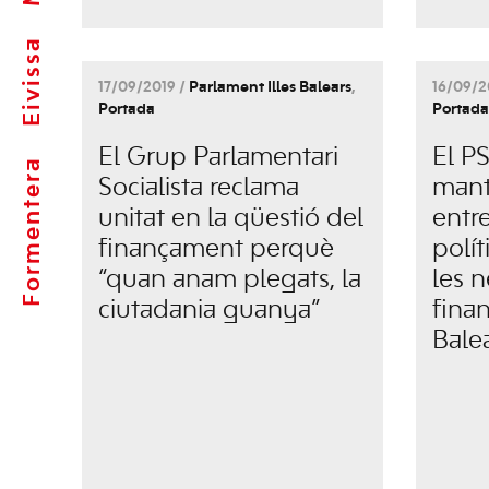
Eivissa
17/09/2019 /
Parlament Illes Balears
,
16/09/2
Portada
Portada
El Grup Parlamentari
El P
Formentera
Socialista reclama
mant
unitat en la qüestió del
entre
finançament perquè
polít
“quan anam plegats, la
les n
ciutadania guanya”
fina
Bale