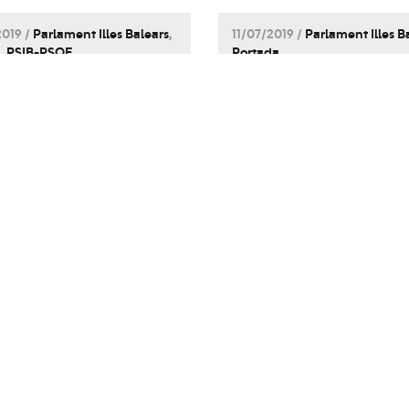
019 /
Parlament Illes Balears
,
11/07/2019 /
Parlament Illes B
,
PSIB-PSOE
Portada
cina Armengol
Dalmau, Fernánde
areixerà
Truyols, Sansó,
ntàriament al
Gamundí, Mascaró
ament per debatre
Triay i Marí, nous
 les necessitats
diputats i diputad
inançament de
del Grup Parlamen
ars
Socialista