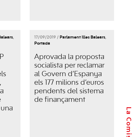
Balears
,
17/09/2019 /
Parlament Illes Balears
,
Portada
P
Aprovada la proposta
socialista per reclamar
els
al Govern d’Espanya
,
els 177 milions d’euros
la
pendents del sistema
e
de finançament
a una