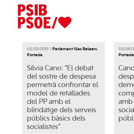
02/10/2019 /
Parlament Illes Balears
,
30/09/2
Portada
Portada
Sílvia Cano: “El debat
Cano:
del sostre de despesa
desp
permetrà confrontar el
demo
model de retallades
comp
del PP amb el
amb 
blindatge dels serveis
socia
públics bàsics dels
públ
socialistes”