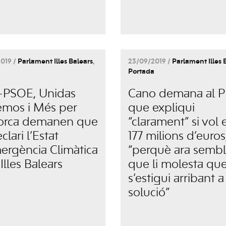
019 /
Parlament Illes Balears
,
23/09/2019 /
Parlament Illes 
Portada
-PSOE, Unidas
Cano demana al P
mos i Més per
que expliqui
orca demanen que
“clarament” si vol 
clari l’Estat
177 milions d’euros
ergència Climàtica
“perquè ara semb
 Illes Balears
que li molesta qu
s’estigui arribant 
solució”