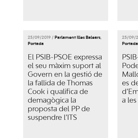
25/09/2019 /
Parlament Illes Balears
,
25/09/2
Portada
Portada
El PSIB-PSOE expressa
PSIB
el seu màxim suport al
Pode
Govern en la gestió de
Mall
la fallida de Thomas
es de
Cook i qualifica de
d’Em
demagògica la
a les
proposta del PP de
suspendre l’ITS