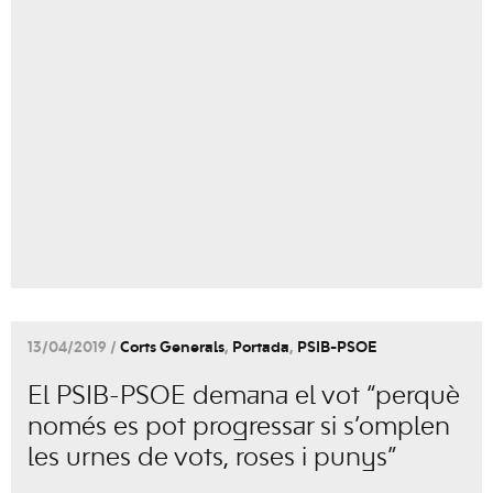
13/04/2019 /
Corts Generals
,
Portada
,
PSIB-PSOE
El PSIB-PSOE demana el vot “perquè
només es pot progressar si s’omplen
les urnes de vots, roses i punys”