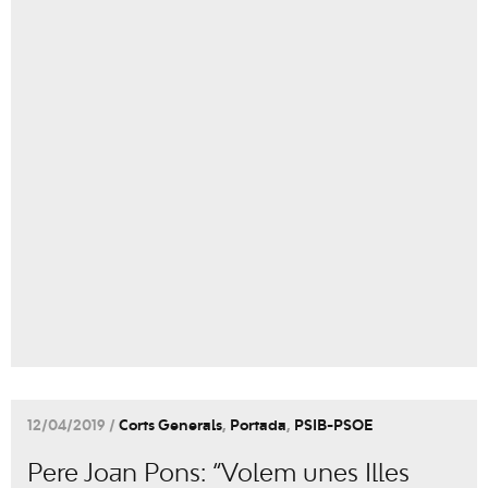
12/04/2019 /
Corts Generals
,
Portada
,
PSIB-PSOE
Pere Joan Pons: “Volem unes Illes