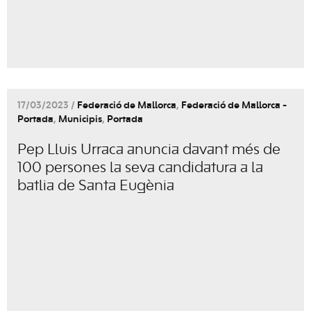
17/03/2023 /
Federació de Mallorca
,
Federació de Mallorca -
Portada
,
Municipis
,
Portada
Pep Lluis Urraca anuncia davant més de
100 persones la seva candidatura a la
batlia de Santa Eugènia