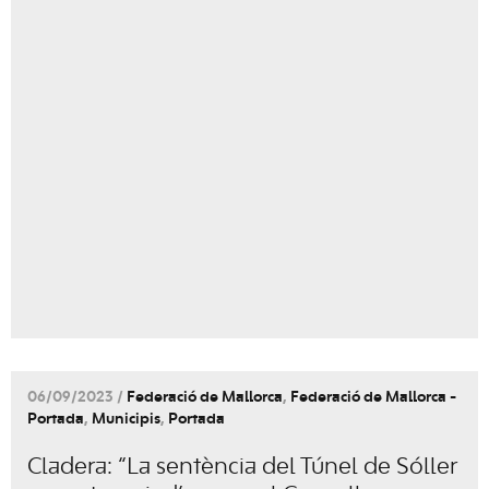
06/09/2023 /
Federació de Mallorca
,
Federació de Mallorca -
Portada
,
Municipis
,
Portada
Cladera: “La sentència del Túnel de Sóller